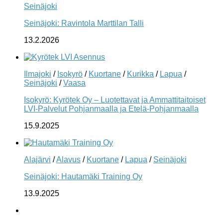
Seinäjoki
Seinäjoki: Ravintola Marttilan Talli
13.2.2026
Ilmajoki
/
Isokyrö
/
Kuortane
/
Kurikka
/
Lapua
/
Seinäjoki
/
Vaasa
Isokyrö: Kyrötek Oy – Luotettavat ja Ammattitaitoiset
LVI-Palvelut Pohjanmaalla ja Etelä-Pohjanmaalla
15.9.2025
Alajärvi
/
Alavus
/
Kuortane
/
Lapua
/
Seinäjoki
Seinäjoki: Hautamäki Training Oy
13.9.2025