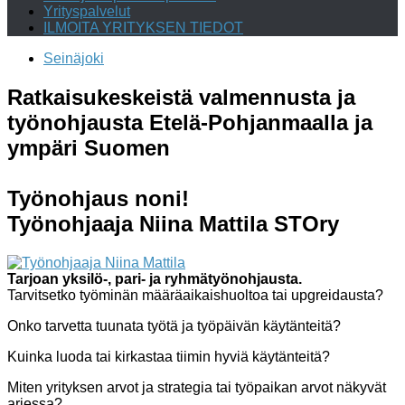
Yrityspalvelut
ILMOITA YRITYKSEN TIEDOT
Seinäjoki
Ratkaisukeskeistä valmennusta ja
työnohjausta Etelä-Pohjanmaalla ja
ympäri Suomen
Työnohjaus noni!
Työnohjaaja Niina Mattila STOry
Tarjoan yksilö-, pari- ja ryhmätyönohjausta.
Tarvitsetko työminän määräaikaishuoltoa tai upgreidausta?
Onko tarvetta tuunata työtä ja työpäivän käytänteitä?
Kuinka luoda tai kirkastaa tiimin hyviä käytänteitä?
Miten yrityksen arvot ja strategia tai työpaikan arvot näkyvät
arjessa?