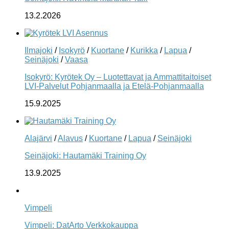
13.2.2026
Ilmajoki
/
Isokyrö
/
Kuortane
/
Kurikka
/
Lapua
/
Seinäjoki
/
Vaasa
Isokyrö: Kyrötek Oy – Luotettavat ja Ammattitaitoiset
LVI-Palvelut Pohjanmaalla ja Etelä-Pohjanmaalla
15.9.2025
Alajärvi
/
Alavus
/
Kuortane
/
Lapua
/
Seinäjoki
Seinäjoki: Hautamäki Training Oy
13.9.2025
Vimpeli
Vimpeli: DatArto Verkkokauppa