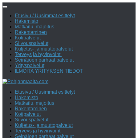
Skip
to
Etusivu / Uusimmat esittelyt
content
Hakemisto
Matkailu, majoitus
Rakentaminen
Kotipalvelut
Siivouspalvelut
Kuljetus- ja muuttopalvelut
Terveys ja hyvinvointi
Seinäjoen parhaat palvelut
Yrityspalvelut
ILMOITA YRITYKSEN TIEDOT
Etusivu / Uusimmat esittelyt
Hakemisto
Matkailu, majoitus
Rakentaminen
Kotipalvelut
Siivouspalvelut
Kuljetus- ja muuttopalvelut
Terveys ja hyvinvointi
Seinäjoen parhaat palvelut