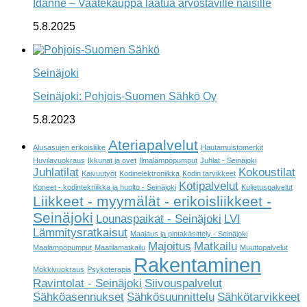
Idanne – Vaatekauppa laatua arvostaville naisille
5.8.2025
Seinäjoki
Seinäjoki: Pohjois-Suomen Sähkö Oy
5.8.2023
Ateriapalvelut
Alusasujen erikoisliike
Hautamuistomerkit
Huvilavuokraus
Ikkunat ja ovet
Ilmalämpöpumput
Juhlat - Seinäjoki
Juhlatilat
Kokoustilat
Kaivuutyöt
Kodinelektroniikka
Kodin tarvikkeet
Kotipalvelut
Koneet - kodintekniikka ja huolto - Seinäjoki
Kuljetuspalvelut
Liikkeet - myymälät - erikoisliikkeet -
Seinäjoki
Lounaspaikat - Seinäjoki
LVI
Lämmitysratkaisut
Maalaus ja pintakäsittely - Seinäjoki
Majoitus
Matkailu
Maalämpöpumput
Maatilamatkailu
Muuttopalvelut
Rakentaminen
Mökkivuokraus
Psykoterapia
Ravintolat - Seinäjoki
Siivouspalvelut
Sähköasennukset
Sähkösuunnittelu
Sähkötarvikkeet