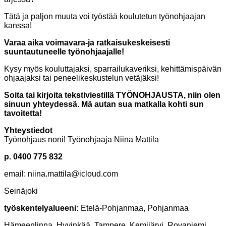
Tätä ja paljon muuta voi työstää koulutetun työnohjaajan
kanssa!
Varaa aika voimavara-ja ratkaisukeskeisesti
suuntautuneelle työnohjaajalle!
Kysy myös kouluttajaksi, sparrailukaveriksi, kehittämispäivän
ohjaajaksi tai peneelikeskustelun vetäjäksi!
Soita tai kirjoita tekstiviestillä TYÖNOHJAUSTA, niin olen
sinuun yhteydessä. Mä autan sua matkalla kohti sun
tavoitetta!
Yhteystiedot
Työnohjaus noni! Työnohjaaja Niina Mattila
p. 0400 775 832
email: niina.mattila@icloud.com
Seinäjoki
työskentelyalueeni:
Etelä-Pohjanmaa, Pohjanmaa
Hämeenlinna, Hyvinkää, Tampere, Kemijärvi, Rovaniemi,