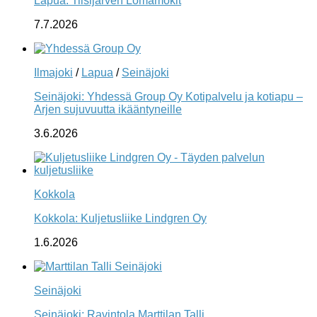
Lapua: Tiisijärven Lomamökit
7.7.2026
Ilmajoki
/
Lapua
/
Seinäjoki
Seinäjoki: Yhdessä Group Oy Kotipalvelu ja kotiapu –
Arjen sujuvuutta ikääntyneille
3.6.2026
Kokkola
Kokkola: Kuljetusliike Lindgren Oy
1.6.2026
Seinäjoki
Seinäjoki: Ravintola Marttilan Talli