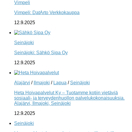
Vimpeli
Vimpeli: DatArto Verkkokauppa
12.9.2025
Seinäjoki
Seinäjoki: Sähkö Sipa Oy
12.9.2025
Alajärvi
/
Ilmajoki
/
Lapua
/
Seinäjoki
Heta Hoivapalvelut Ky – Tuotamme kotiin vietäviä
sosiaali- ja terveydenhuollon palvelukokonaisuuksia.
Alajärvi, Ilmajoki, Seinäjoki
12.9.2025
Seinäjoki