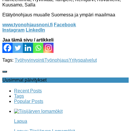
Kuusamo, Salla
Etätyönohjaus muualle Suomessa ja ympäri maailmaa
www.tyonohjausnoni.fi
Facebook
Instagram
LinkedIn
Jaa tämä sivu / artikkeli
Tags:
Työhyvinvointi
Työnohjaus
Yrityspalvelut
Uusimmat päivitykset
Recent Posts
Tags
Popular Posts
Lapua