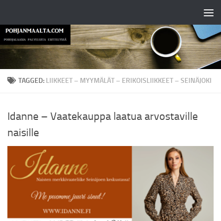
Skip to content
TAGGED:
LIIKKEET – MYYMÄLÄT – ERIKOISLIIKKEET – SEINÄJOKI
Idanne – Vaatekauppa laatua arvostaville
naisille