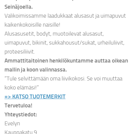
Seinäjoella.
Valikoimissamme laadukkaat alusasut ja uimapuvut
kaikenkokoisille naisille!
Alusasusetit, bodyt, muotoilevat alusasut,
uimapuvut, bikinit, sukkahousut/sukat, urheiluliivit,
proteesiliivit.
Ammattitaitoinen henkilökuntamme auttaa oikean
mallin ja koon valinnassa.
”Tule selvittämään oma liivikokosi. Se voi muuttaa
koko elämäsi!”
=> KATSO TUOTEMERKIT
Tervetuloa!
Yhteystiedot:
Evelyn
Kauppakatu 9