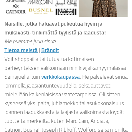
Naisille, jotka haluavat pukeutua hyvin ja
mukavasti, tinkimättä tyylistä ja laadusta!
Me puemme juuri sinut!
Tietoa meistä
|
Brändit
Voit shoppailla tai tutustua kotimaisen
perheyrityksen valikoimaan niin kivijalkamyymälässä
Seinäjoella kuin
verkkokaupassa
. He palvelevat sinua
lämmöllä ja asiantuntevuudella, sekä auttavat
mielellään kaikenlaisissa vaatetarpeissa. Oli sitten
kyseessä yksi paita, juhlamekko tai asukokonaisuus.
Idannen laadukkaasta ja laajasta valikoimasta löydät
tuotteita merkeiltä, kuten Marc Cain, Andiata,
Catnoir, Busnel, Joseph Ribkoff, Wolford sekä monilta