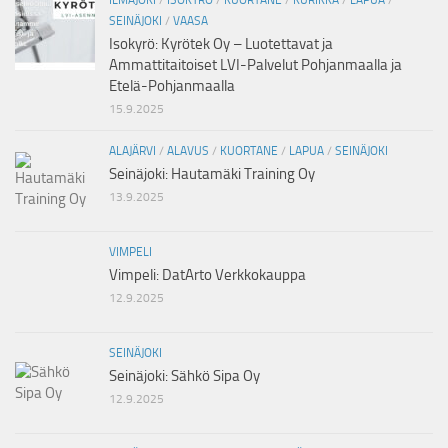
ILMAJOKI
/
ISOKYRÖ
/
KUORTANE
/
KURIKKA
/
LAPUA
/
SEINÄJOKI
/
VAASA
Isokyrö: Kyrötek Oy – Luotettavat ja
Ammattitaitoiset LVI-Palvelut Pohjanmaalla ja
Etelä-Pohjanmaalla
15.9.2025
ALAJÄRVI
/
ALAVUS
/
KUORTANE
/
LAPUA
/
SEINÄJOKI
Seinäjoki: Hautamäki Training Oy
13.9.2025
VIMPELI
Vimpeli: DatArto Verkkokauppa
12.9.2025
SEINÄJOKI
Seinäjoki: Sähkö Sipa Oy
12.9.2025