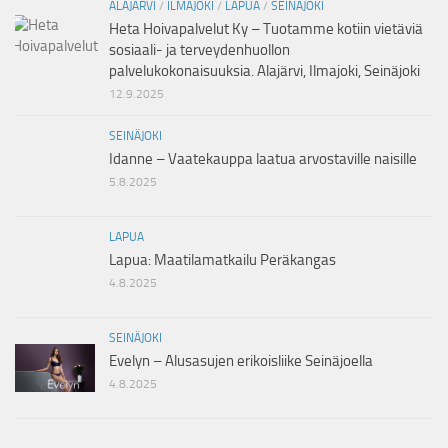
ALAJÄRVI
/
ILMAJOKI
/
LAPUA
/
SEINÄJOKI
Heta Hoivapalvelut Ky – Tuotamme kotiin vietäviä
sosiaali- ja terveydenhuollon
palvelukokonaisuuksia. Alajärvi, Ilmajoki, Seinäjoki
12.9.2025
SEINÄJOKI
Idanne – Vaatekauppa laatua arvostaville naisille
5.8.2025
LAPUA
Lapua: Maatilamatkailu Peräkangas
4.8.2025
SEINÄJOKI
Evelyn – Alusasujen erikoisliike Seinäjoella
4.8.2025