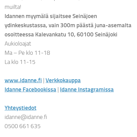
muilta!
Idannen myymälä sijaitsee Seinäjoen
ydinkeskustassa, vain 300m päästä juna-asemalta
osoitteessa Kalevankatu 10, 60100 Seinäjoki
Aukioloajat
Ma – Pe klo 11-18
La klo 11-15
www.idanne.fi
|
Verkkokauppa
Idanne Facebookissa
|
Idanne Instagramissa
Yhteystiedot
idanne@idanne.fi
0500 661 635