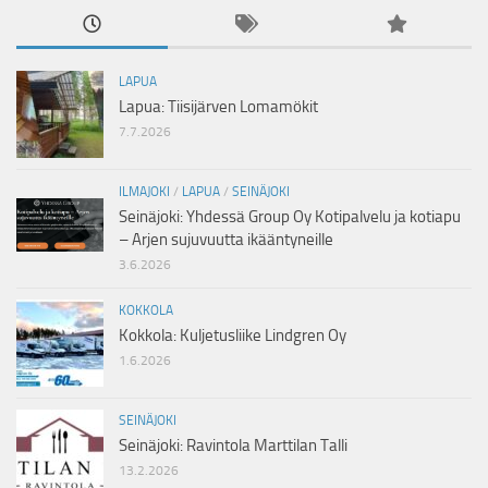
LAPUA
Lapua: Tiisijärven Lomamökit
7.7.2026
ILMAJOKI
/
LAPUA
/
SEINÄJOKI
Seinäjoki: Yhdessä Group Oy Kotipalvelu ja kotiapu
– Arjen sujuvuutta ikääntyneille
3.6.2026
KOKKOLA
Kokkola: Kuljetusliike Lindgren Oy
1.6.2026
SEINÄJOKI
Seinäjoki: Ravintola Marttilan Talli
13.2.2026