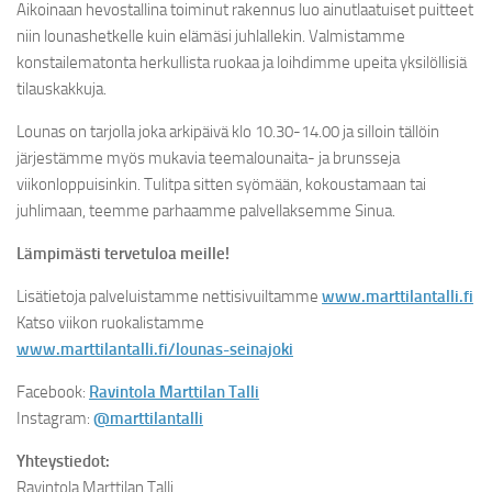
Aikoinaan hevostallina toiminut rakennus luo ainutlaatuiset puitteet
niin lounashetkelle kuin elämäsi juhlallekin. Valmistamme
konstailematonta herkullista ruokaa ja loihdimme upeita yksilöllisiä
tilauskakkuja.
Lounas on tarjolla joka arkipäivä klo 10.30-14.00 ja silloin tällöin
järjestämme myös mukavia teemalounaita- ja brunsseja
viikonloppuisinkin. Tulitpa sitten syömään, kokoustamaan tai
juhlimaan, teemme parhaamme palvellaksemme Sinua.
Lämpimästi tervetuloa meille!
Lisätietoja palveluistamme nettisivuiltamme
www.marttilantalli.fi
Katso viikon ruokalistamme
www.marttilantalli.fi/lounas-seinajoki
Facebook:
Ravintola Marttilan Talli
Instagram:
@marttilantalli
Yhteystiedot:
Ravintola Marttilan Talli