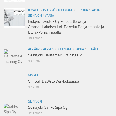
ILMAJOKI
/
ISOKYRÖ
/
KUORTANE
/
KURIKKA
/
LAPUA
/
SEINÄJOKI
/
VAASA
Isokyrö: Kyrötek Oy – Luotettavat ja
Ammattitaitoiset LVI-Palvelut Pohjanmaalla ja
Etelä-Pohjanmaalla
15.9.2025
ALAJÄRVI
/
ALAVUS
/
KUORTANE
/
LAPUA
/
SEINÄJOKI
Seinäjoki: Hautamäki Training Oy
13.9.2025
VIMPELI
Vimpeli: DatArto Verkkokauppa
12.9.2025
SEINÄJOKI
Seinäjoki: Sähkö Sipa Oy
12.9.2025