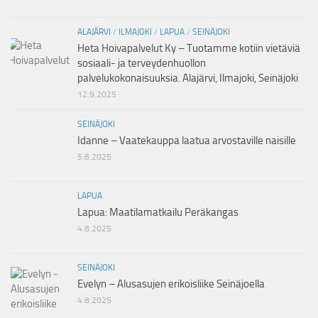
ALAJÄRVI
/
ILMAJOKI
/
LAPUA
/
SEINÄJOKI
Heta Hoivapalvelut Ky – Tuotamme kotiin vietäviä
sosiaali- ja terveydenhuollon
palvelukokonaisuuksia. Alajärvi, Ilmajoki, Seinäjoki
12.9.2025
SEINÄJOKI
Idanne – Vaatekauppa laatua arvostaville naisille
5.8.2025
LAPUA
Lapua: Maatilamatkailu Peräkangas
4.8.2025
SEINÄJOKI
Evelyn – Alusasujen erikoisliike Seinäjoella
4.8.2025