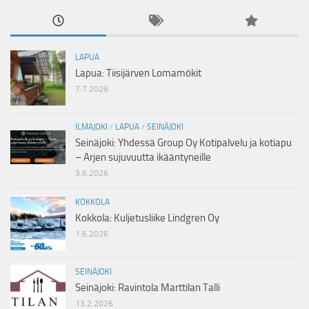
LAPUA
Lapua: Tiisijärven Lomamökit
7.7.2026
ILMAJOKI
/
LAPUA
/
SEINÄJOKI
Seinäjoki: Yhdessä Group Oy Kotipalvelu ja kotiapu
– Arjen sujuvuutta ikääntyneille
3.6.2026
KOKKOLA
Kokkola: Kuljetusliike Lindgren Oy
1.6.2026
SEINÄJOKI
Seinäjoki: Ravintola Marttilan Talli
13.2.2026