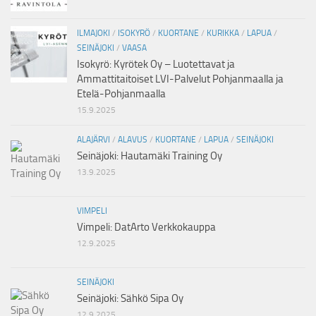
ILMAJOKI
/
ISOKYRÖ
/
KUORTANE
/
KURIKKA
/
LAPUA
/
SEINÄJOKI
/
VAASA
Isokyrö: Kyrötek Oy – Luotettavat ja
Ammattitaitoiset LVI-Palvelut Pohjanmaalla ja
Etelä-Pohjanmaalla
15.9.2025
ALAJÄRVI
/
ALAVUS
/
KUORTANE
/
LAPUA
/
SEINÄJOKI
Seinäjoki: Hautamäki Training Oy
13.9.2025
VIMPELI
Vimpeli: DatArto Verkkokauppa
12.9.2025
SEINÄJOKI
Seinäjoki: Sähkö Sipa Oy
12.9.2025