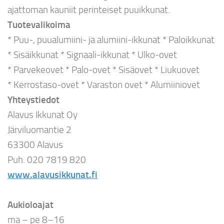
ajattoman kauniit perinteiset puuikkunat.
Tuotevalikoima
* Puu-, puualumiini- ja alumiini-ikkunat * Paloikkunat
* Sisäikkunat * Signaali-ikkunat * Ulko-ovet
* Parvekeovet * Palo-ovet * Sisäovet * Liukuovet
* Kerrostaso-ovet * Varaston ovet * Alumiiniovet
Yhteystiedot
Alavus Ikkunat Oy
Järviluomantie 2
63300 Alavus
Puh. 020 7819 820
www.alavusikkunat.fi
Aukioloajat
ma – pe 8–16