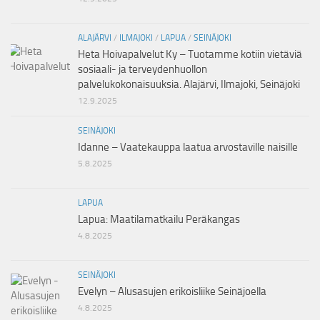
ALAJÄRVI
/
ILMAJOKI
/
LAPUA
/
SEINÄJOKI
Heta Hoivapalvelut Ky – Tuotamme kotiin vietäviä
sosiaali- ja terveydenhuollon
palvelukokonaisuuksia. Alajärvi, Ilmajoki, Seinäjoki
12.9.2025
SEINÄJOKI
Idanne – Vaatekauppa laatua arvostaville naisille
5.8.2025
LAPUA
Lapua: Maatilamatkailu Peräkangas
4.8.2025
SEINÄJOKI
Evelyn – Alusasujen erikoisliike Seinäjoella
4.8.2025